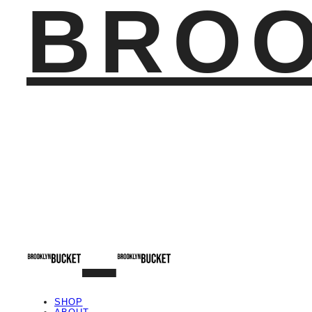
BROO
SHOP