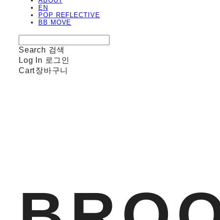
ABOUT
EN
POP REFLECTIVE
BB MOVE
Search
검색
Log In
로그인
Cart
장바구니
BROO